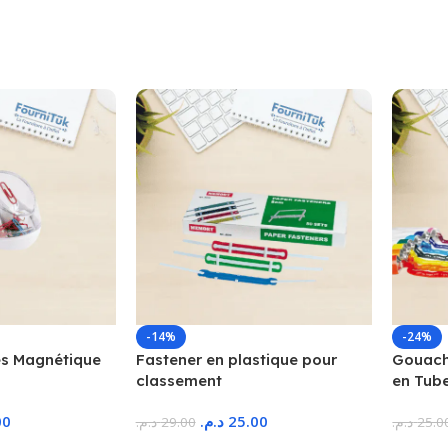
-14%
-24%
s Magnétique
Fastener en plastique pour
Gouache
classement
en Tub
00
د.م.
25.00
د.م.
29.00
د.م.
25.0