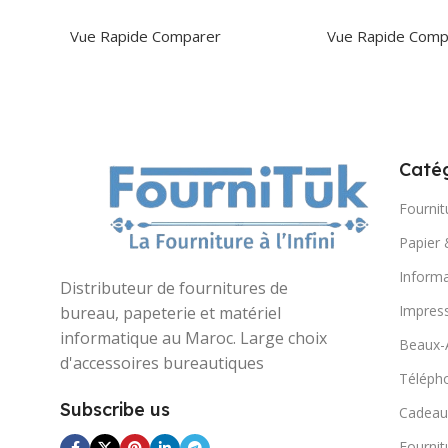
Ajouter Au Panier
Ajouter Au Panie
Vue Rapide
Comparer
Vue Rapide
Comp
Catég
Fournit
Papier 
Informa
Distributeur de fournitures de
Impres
bureau, papeterie et matériel
informatique au Maroc. Large choix
Beaux-
d'accessoires bureautiques
Télépho
Subscribe us
Cadeau
Fournit