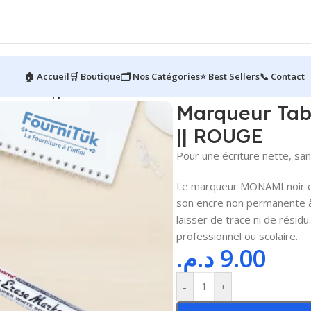
🏠 Accueil
🛒 Boutique
🗂️ Nos Catégories
⭐ Best Sellers
📞 Contact
le MONAMI || ROUGE
Marqueur Tab
|| ROUGE
Pour une écriture nette, san
Le marqueur MONAMI noir es
son encre non permanente à 
laisser de trace ni de résidu
professionnel ou scolaire.
د.م.
9.00
-
+