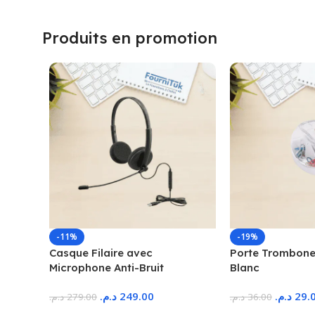
Produits en promotion
-11%
-19%
Casque Filaire avec
Porte Trombone
Microphone Anti-Bruit
Blanc
د.م.
249.00
د.م.
29.
د.م.
279.00
د.م.
36.00