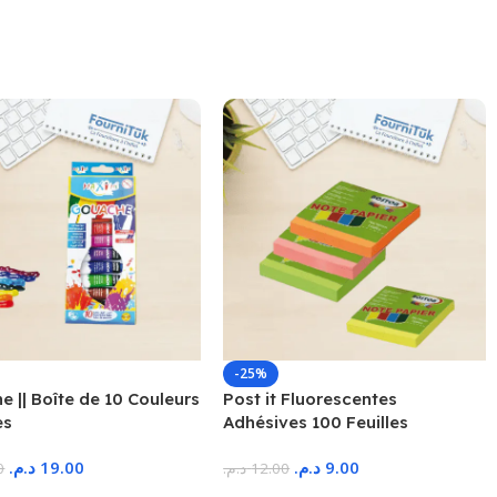
-25%
 || Boîte de 10 Couleurs
Post it Fluorescentes
es
Adhésives 100 Feuilles
د.م.
19.00
د.م.
9.00
0
د.م.
12.00