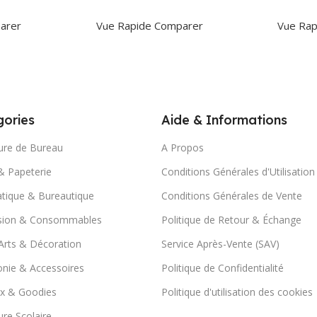
r
Ajouter Au Panier
Ajoute
arer
Vue Rapide
Comparer
Vue Rap
ories
Aide & Informations
ure de Bureau
A Propos
& Papeterie
Conditions Générales d'Utilisation
tique & Bureautique
Conditions Générales de Vente
sion & Consommables
Politique de Retour & Échange
Arts & Décoration
Service Après-Vente (SAV)
nie & Accessoires
Politique de Confidentialité
x & Goodies
Politique d'utilisation des cookies
ure Scolaire