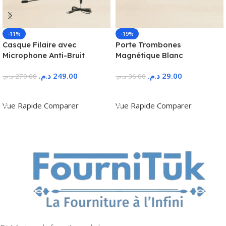
-11%
-19%
Casque Filaire avec
Porte Trombones
Microphone Anti-Bruit
Magnétique Blanc
د.م.
249.00
د.م.
29.00
د.م.
279.00
د.م.
36.00
Ajouter Au Panier
Ajouter Au Panier
Vue Rapide
Comparer
Vue Rapide
Comparer