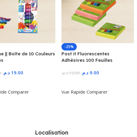
-25%
 || Boîte de 10 Couleurs
Post it Fluorescentes
es
Adhésives 100 Feuilles
د.م.
19.00
د.م.
9.00
0
د.م.
12.00
r Au Panier
Ajouter Au Panier
ide
Comparer
Vue Rapide
Comparer
Localisation