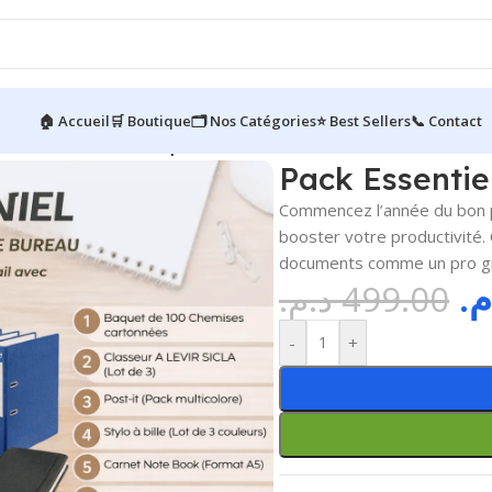
🏠 Accueil
🛒 Boutique
🗂️ Nos Catégories
⭐ Best Sellers
📞 Contact
ck Essentiel : les indispensables de bureau
Pack Essentie
Commencez l’année du bon 
booster votre productivité.
documents comme un pro grâc
.م
د.م.
499.00
-
+