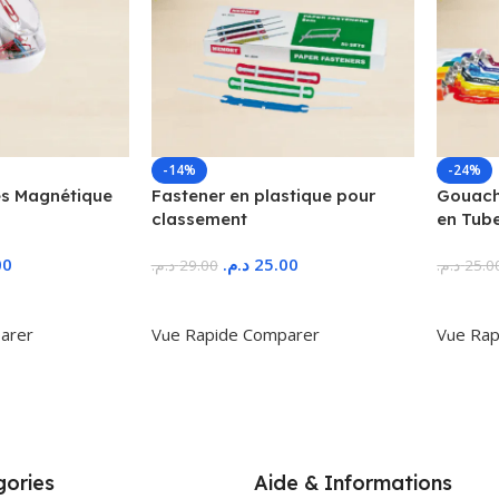
-14%
-24%
s Magnétique
Fastener en plastique pour
Gouache
classement
en Tub
00
د.م.
25.00
د.م.
29.00
د.م.
25.0
r
Ajouter Au Panier
Ajoute
arer
Vue Rapide
Comparer
Vue Rap
ories
Aide & Informations