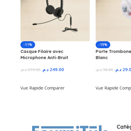
-11%
-19%
Casque Filaire avec
Porte Trombone
Microphone Anti-Bruit
Blanc
د.م.
249.00
د.م.
29.
د.م.
279.00
د.م.
36.00
Ajouter Au Panier
Ajouter Au Panie
Vue Rapide
Comparer
Vue Rapide
Comp
Catég