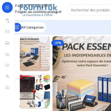
Passer à la navigation
Passer au contenu principal
All Categories
Accueil
/
Fourniture de Bureau
/
Parures & Sous main
/
Pa
-20%