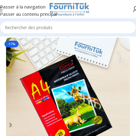
Passer à la navigation
Passer au contenu principal
Accueil
/
Papier & Papeterie
/
Papier & Ramettes
-17%