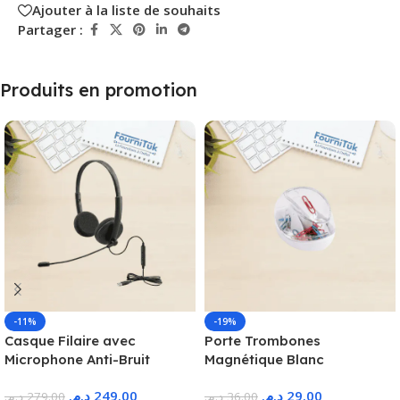
Ajouter à la liste de souhaits
Partager :
Produits en promotion
-11%
-19%
Casque Filaire avec
Porte Trombones
Microphone Anti-Bruit
Magnétique Blanc
د.م.
249.00
د.م.
29.00
د.م.
279.00
د.م.
36.00