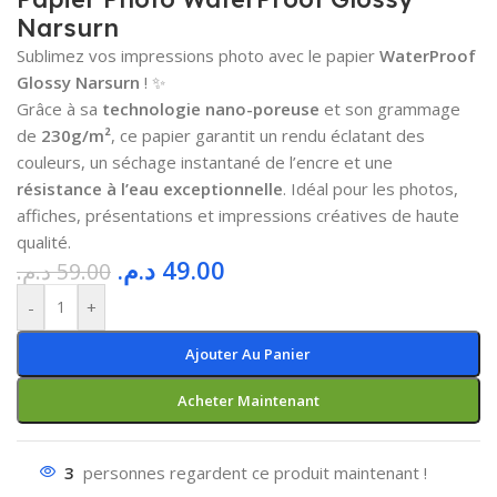
Narsurn
Sublimez vos impressions photo avec le papier
WaterProof
Glossy Narsurn
! ✨
Grâce à sa
technologie nano-poreuse
et son grammage
de
230g/m²
, ce papier garantit un rendu éclatant des
couleurs, un séchage instantané de l’encre et une
résistance à l’eau exceptionnelle
. Idéal pour les photos,
affiches, présentations et impressions créatives de haute
qualité.
د.م.
49.00
د.م.
59.00
-
+
Ajouter Au Panier
Acheter Maintenant
3
personnes regardent ce produit maintenant !