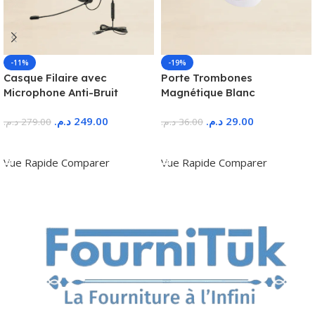
-11%
-19%
Casque Filaire avec
Porte Trombones
Microphone Anti-Bruit
Magnétique Blanc
د.م.
249.00
د.م.
29.00
د.م.
279.00
د.م.
36.00
Ajouter Au Panier
Ajouter Au Panier
Vue Rapide
Comparer
Vue Rapide
Comparer