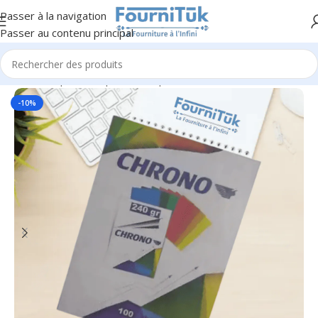
Passer à la navigation
Passer au contenu principal
Accueil
/
Papier & Papeterie
/
Papier & Ramettes
-10%