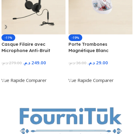
-11%
-19%
Casque Filaire avec
Porte Trombones
Microphone Anti-Bruit
Magnétique Blanc
د.م.
249.00
د.م.
29.00
د.م.
279.00
د.م.
36.00
Ajouter Au Panier
Ajouter Au Panier
Vue Rapide
Comparer
Vue Rapide
Comparer