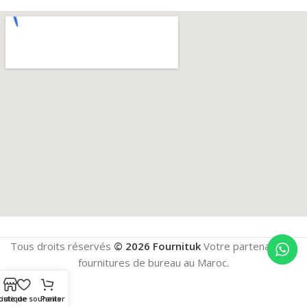
Tous droits réservés
© 2026 Fournituk
Votre partenaire en
fournitures de bureau au Maroc.
outique
Liste de souhaits
Panier