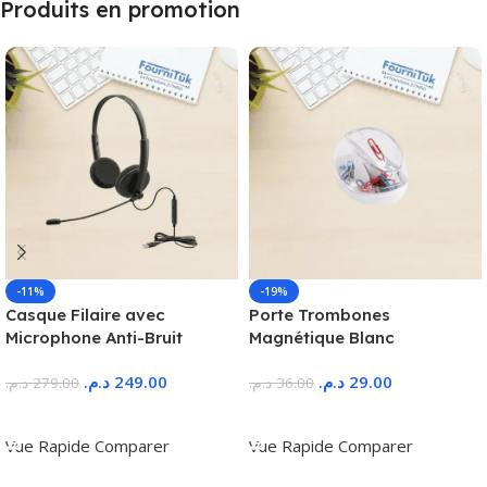
Produits en promotion
-11%
-19%
Casque Filaire avec
Porte Trombones
Microphone Anti-Bruit
Magnétique Blanc
د.م.
249.00
د.م.
29.00
د.م.
279.00
د.م.
36.00
Ajouter Au Panier
Ajouter Au Panier
Vue Rapide
Comparer
Vue Rapide
Comparer