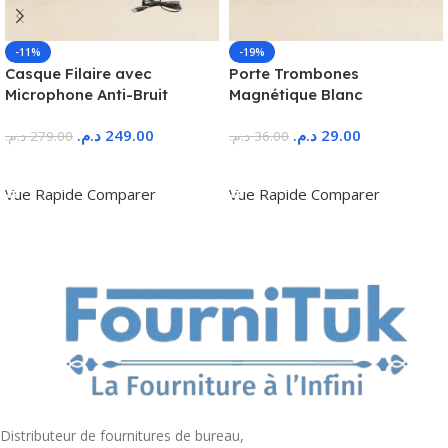
-11%
-19%
Casque Filaire avec
Porte Trombones
Microphone Anti-Bruit
Magnétique Blanc
د.م.
249.00
د.م.
29.00
د.م.
279.00
د.م.
36.00
Ajouter Au Panier
Ajouter Au Panier
Vue Rapide
Comparer
Vue Rapide
Comparer
Distributeur de fournitures de bureau,