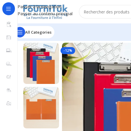
Passer à la navigation
Passer au contenu principal
All Categories
Accueil
/
Fourniture de Bureau
/
Ecriture & Correction
/
Po
-12%