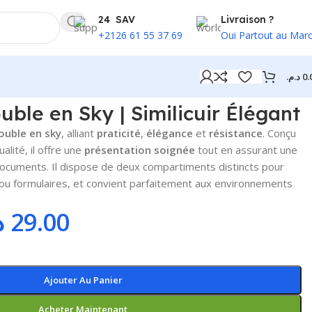
24 SAV
Livraison ?
+2126 61 55 37 69
Oui Partout au Mar
د.م.
0.
uble en Sky | Similicuir Élégant
ouble en sky
, alliant
praticité
,
élégance
et
résistance
. Conçu
ualité, il offre une
présentation soignée
tout en assurant une
ocuments. Il dispose de deux compartiments distincts pour
 ou formulaires, et convient parfaitement aux environnements
.
29.00
Ajouter Au Panier
Acheter Maintenant