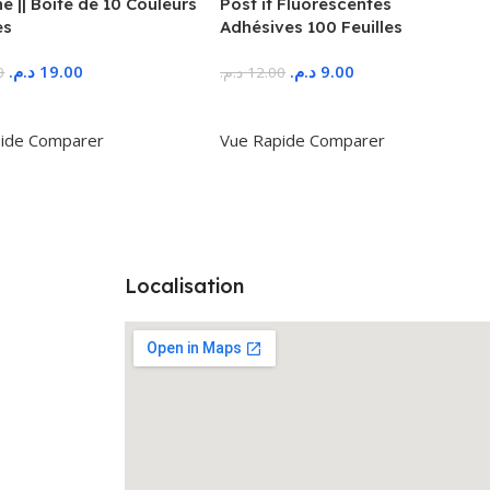
 || Boîte de 10 Couleurs
Post it Fluorescentes
es
Adhésives 100 Feuilles
د.م.
19.00
د.م.
9.00
0
د.م.
12.00
r Au Panier
Ajouter Au Panier
ide
Comparer
Vue Rapide
Comparer
Localisation