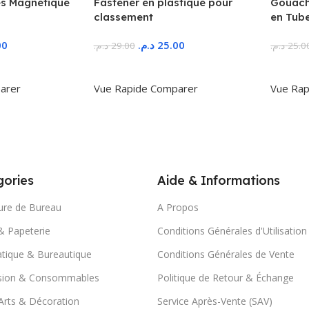
s Magnétique
Fastener en plastique pour
Gouache
classement
en Tub
00
د.م.
25.00
د.م.
29.00
د.م.
25.0
r
Ajouter Au Panier
Ajoute
arer
Vue Rapide
Comparer
Vue Rap
ories
Aide & Informations
ure de Bureau
A Propos
& Papeterie
Conditions Générales d'Utilisation
tique & Bureautique
Conditions Générales de Vente
sion & Consommables
Politique de Retour & Échange
Arts & Décoration
Service Après-Vente (SAV)