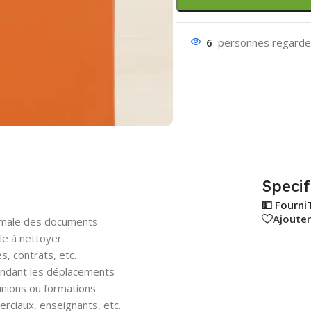
6
personnes regarden
Specif
💵 Fourni
Ajouter
imale des documents
cile à nettoyer
s, contrats, etc.
ndant les déplacements
unions ou formations
rciaux, enseignants, etc.