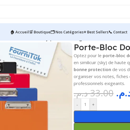
🏠 Accueil
🛒 Boutique
🗂️ Nos Catégories
⭐ Best Sellers
📞 Contact
rte-Bloc Double en Sky | Similicuir Élégant
Porte-Bloc Do
Optez pour le
porte-bloc d
en similicuir (sky) de haute q
bonne protection
de vos d
organiser vos notes, fiches
professionnels exigeants.
د.م
د.م.
33.00
-
+