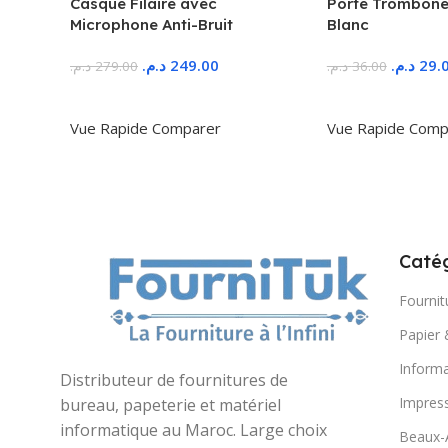
Casque Filaire avec
Porte Trombone
Microphone Anti-Bruit
Blanc
د.م.
249.00
د.م.
29.
د.م.
279.00
د.م.
36.00
Ajouter Au Panier
Ajouter Au Panie
Vue Rapide
Comparer
Vue Rapide
Comp
Catég
Fournit
Papier 
Informa
Distributeur de fournitures de
Impres
bureau, papeterie et matériel
informatique au Maroc. Large choix
Beaux-