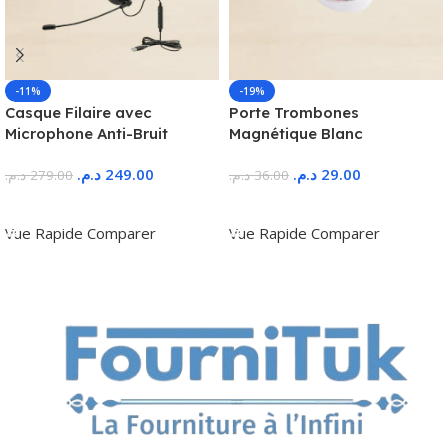
-11%
-19%
Casque Filaire avec
Porte Trombones
Microphone Anti-Bruit
Magnétique Blanc
د.م.
249.00
د.م.
29.00
د.م.
279.00
د.م.
36.00
Ajouter Au Panier
Ajouter Au Panier
Vue Rapide
Comparer
Vue Rapide
Comparer