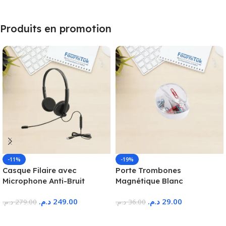
Produits en promotion
-11%
-19%
Casque Filaire avec
Porte Trombones
Microphone Anti-Bruit
Magnétique Blanc
د.م.
249.00
د.م.
29.00
د.م.
279.00
د.م.
36.00
Ajouter Au Panier
Ajouter Au Panier