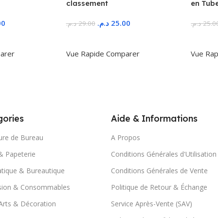
classement
en Tub
00
د.م.
25.00
د.م.
29.00
د.م.
25.0
r
Ajouter Au Panier
Ajoute
arer
Vue Rapide
Comparer
Vue Rap
ories
Aide & Informations
ure de Bureau
A Propos
& Papeterie
Conditions Générales d'Utilisation
tique & Bureautique
Conditions Générales de Vente
sion & Consommables
Politique de Retour & Échange
Arts & Décoration
Service Après-Vente (SAV)