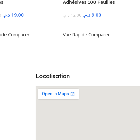
es
Adhésives 100 Feuilles
د.م.
19.00
د.م.
9.00
0
د.م.
12.00
r Au Panier
Ajouter Au Panier
ide
Comparer
Vue Rapide
Comparer
Localisation