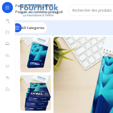
Passer à la navigation
Passer au contenu principal
All Categories
Accueil
/
Papier & Papeterie
/
Papier & Ramettes
/
Ramet