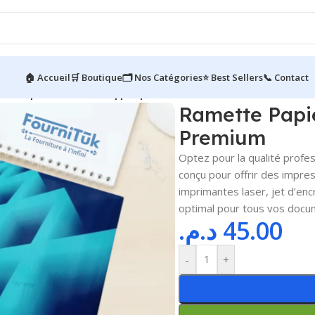
🏠 Accueil
🛒 Boutique
🗂️ Nos Catégories
⭐ Best Sellers
📞 Contact
te Papier A4 80G ALL || Papier Premium
Ramette Papie
Premium
Optez pour la qualité profes
conçu pour offrir des impres
imprimantes laser, jet d’enc
optimal pour tous vos docum
د.م.
45.00
-
+