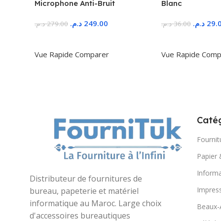
Microphone Anti-Bruit
Blanc
د.م.
249.00
د.م.
29.
د.م.
279.00
د.م.
36.00
Ajouter Au Panier
Ajouter Au Panie
Vue Rapide
Comparer
Vue Rapide
Comp
Catég
Fournit
Papier 
Informa
Distributeur de fournitures de
Impres
bureau, papeterie et matériel
informatique au Maroc. Large choix
Beaux-
d'accessoires bureautiques