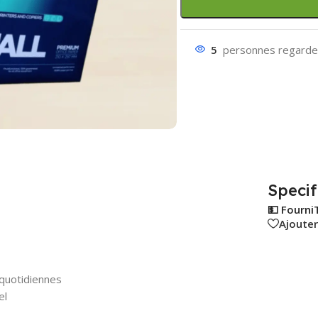
5
personnes regarden
Specif
💵 Fourni
Ajouter
 quotidiennes
el