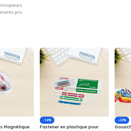
otocopieurs
uments pro.
-14%
-24%
s Magnétique
Fastener en plastique pour
Gouache