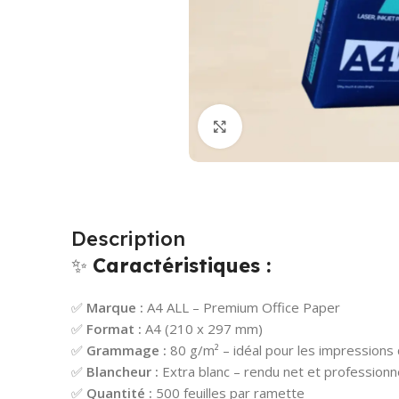
Cliquez pour agrandir
Description
✨
Caractéristiques :
✅
Marque :
A4 ALL – Premium Office Paper
✅
Format :
A4 (210 x 297 mm)
✅
Grammage :
80 g/m² – idéal pour les impressions
✅
Blancheur :
Extra blanc – rendu net et professionn
✅
Quantité :
500 feuilles par ramette