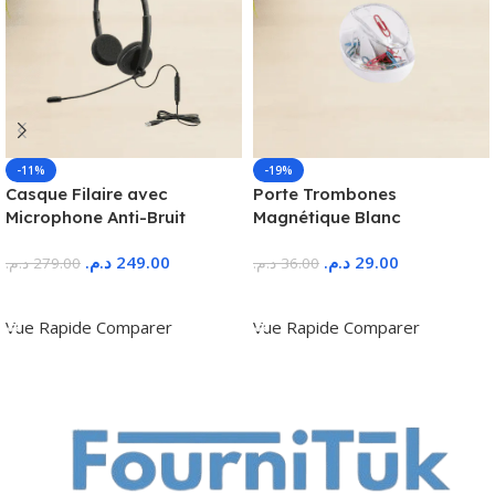
-11%
-19%
Casque Filaire avec
Porte Trombones
Microphone Anti-Bruit
Magnétique Blanc
د.م.
249.00
د.م.
29.00
د.م.
279.00
د.م.
36.00
Ajouter Au Panier
Ajouter Au Panier
Vue Rapide
Comparer
Vue Rapide
Comparer