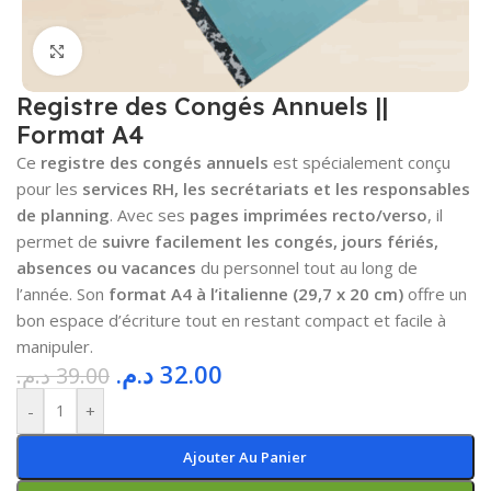
Cliquez pour agrandir
Registre des Congés Annuels ||
Format A4
Ce
registre des congés annuels
est spécialement conçu
pour les
services RH, les secrétariats et les responsables
de planning
. Avec ses
pages imprimées recto/verso
, il
permet de
suivre facilement les congés, jours fériés,
absences ou vacances
du personnel tout au long de
l’année. Son
format A4 à l’italienne (29,7 x 20 cm)
offre un
bon espace d’écriture tout en restant compact et facile à
manipuler.
د.م.
32.00
د.م.
39.00
-
+
Ajouter Au Panier