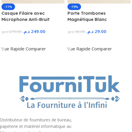
-11%
-19%
Casque Filaire avec
Porte Trombones
Microphone Anti-Bruit
Magnétique Blanc
د.م.
249.00
د.م.
29.00
د.م.
279.00
د.م.
36.00
Ajouter Au Panier
Ajouter Au Panier
Vue Rapide
Comparer
Vue Rapide
Comparer
Distributeur de fournitures de bureau,
papeterie et matériel informatique au