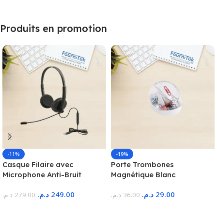
Produits en promotion
-11%
-19%
Casque Filaire avec
Porte Trombones
Microphone Anti-Bruit
Magnétique Blanc
د.م.
249.00
د.م.
29.00
د.م.
279.00
د.م.
36.00
Ajouter Au Panier
Ajouter Au Panier