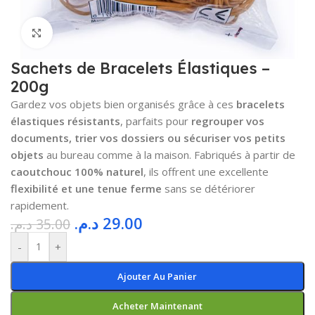
Cliquez pour agrandir
Sachets de Bracelets Élastiques –
200g
Gardez vos objets bien organisés grâce à ces
bracelets
élastiques résistants
, parfaits pour
regrouper vos
documents, trier vos dossiers ou sécuriser vos petits
objets
au bureau comme à la maison. Fabriqués à partir de
caoutchouc 100% naturel
, ils offrent une excellente
flexibilité et une tenue ferme
sans se détériorer
rapidement.
د.م.
29.00
د.م.
35.00
-
+
Ajouter Au Panier
Acheter Maintenant