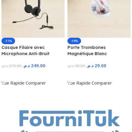
-11%
-19%
Casque Filaire avec
Porte Trombones
Microphone Anti-Bruit
Magnétique Blanc
د.م.
249.00
د.م.
29.00
د.م.
279.00
د.م.
36.00
Ajouter Au Panier
Ajouter Au Panier
Vue Rapide
Comparer
Vue Rapide
Comparer