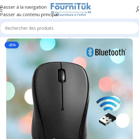
Passer à la navigation
Passer au contenu principal
Accueil
/
Informatique & Bureautique
/
Accessoires Informatiques
-25%