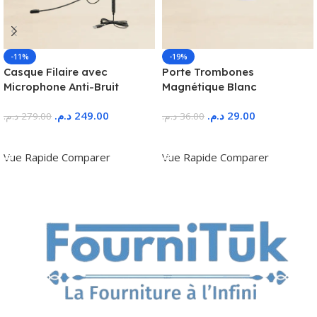
-11%
-19%
Casque Filaire avec
Porte Trombones
Microphone Anti-Bruit
Magnétique Blanc
د.م.
249.00
د.م.
29.00
د.م.
279.00
د.م.
36.00
Ajouter Au Panier
Ajouter Au Panier
Vue Rapide
Comparer
Vue Rapide
Comparer