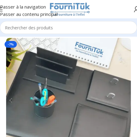
Passer à la navigation
Passer au contenu principal
Accueil
/
Cadeaux & Goodies
/
Cadeaux Bureau
-7%