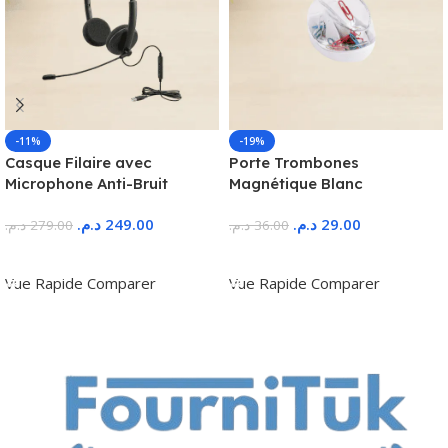
-11%
-19%
Casque Filaire avec
Porte Trombones
Microphone Anti-Bruit
Magnétique Blanc
د.م.
249.00
د.م.
29.00
د.م.
279.00
د.م.
36.00
Ajouter Au Panier
Ajouter Au Panier
Vue Rapide
Comparer
Vue Rapide
Comparer