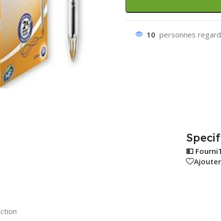
10
personnes regarde
Specif
💵 Fourni
Ajouter
ction