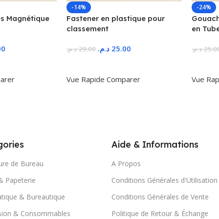
-14%
-24%
s Magnétique
Fastener en plastique pour
Gouache
classement
en Tub
00
د.م.
25.00
د.م.
29.00
د.م.
25.0
r
Ajouter Au Panier
Ajoute
arer
Vue Rapide
Comparer
Vue Rap
ories
Aide & Informations
ure de Bureau
A Propos
& Papeterie
Conditions Générales d'Utilisation
tique & Bureautique
Conditions Générales de Vente
sion & Consommables
Politique de Retour & Échange