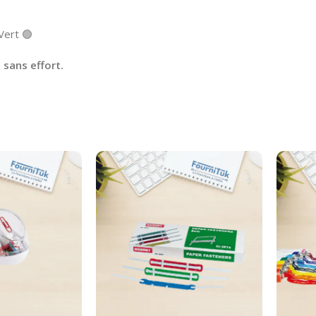
Vert 🟢
 sans effort.