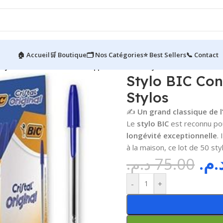
🏠 Accueil
🛒 Boutique
🗂️ Nos Catégories
⭐ Best Sellers
📞 Contact
Stylo BIC Confort Écriture ||Boîte de 50 Stylos
Stylo BIC Conf
Stylos
✍️
Un grand classique de l’
Le
stylo BIC
est reconnu po
longévité exceptionnelle
.
à la maison, ce lot de 50 sty
د.م
د.م.
75.00
-
+