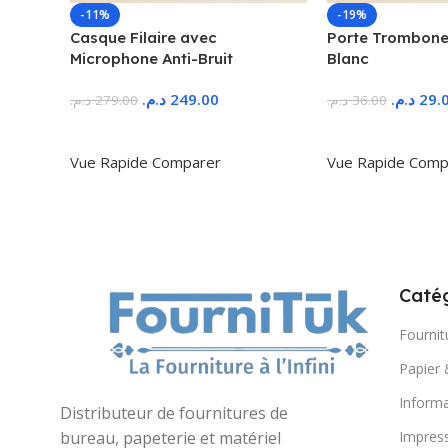
-11%
-19%
Casque Filaire avec
Porte Trombone
Microphone Anti-Bruit
Blanc
د.م.
249.00
د.م.
29.
د.م.
279.00
د.م.
36.00
Ajouter Au Panier
Ajouter Au Panie
Vue Rapide
Comparer
Vue Rapide
Comp
Catég
Fournit
Papier 
Informa
Distributeur de fournitures de
Impres
bureau, papeterie et matériel