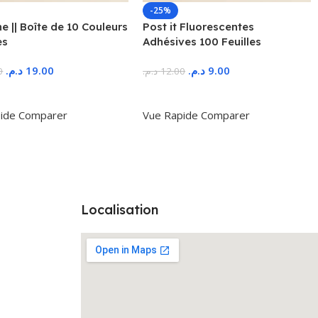
-25%
 || Boîte de 10 Couleurs
Post it Fluorescentes
es
Adhésives 100 Feuilles
د.م.
19.00
د.م.
9.00
0
د.م.
12.00
r Au Panier
Ajouter Au Panier
ide
Comparer
Vue Rapide
Comparer
Localisation