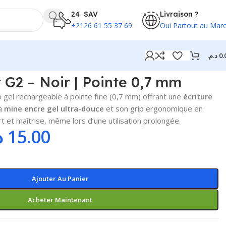
24 SAV
Livraison ?
+2126 61 55 37 69
Oui Partout au Mar
د.م.
0.
t G2 – Noir | Pointe 0,7 mm
o gel rechargeable à pointe fine (0,7 mm) offrant une
écriture
sa
mine encre gel ultra-douce
et son grip ergonomique en
rt et maîtrise, même lors d’une utilisation prolongée.
.
15.00
Ajouter Au Panier
Acheter Maintenant