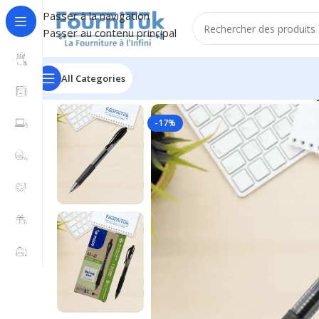
Passer à la navigation
Passer au contenu principal
All Categories
Accueil
/
Fourniture de Bureau
/
Ecriture & Correction
/
St
-17%