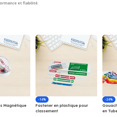
ormance et fiabilité
.
-14%
-24%
s Magnétique
Fastener en plastique pour
Gouache
classement
en Tub