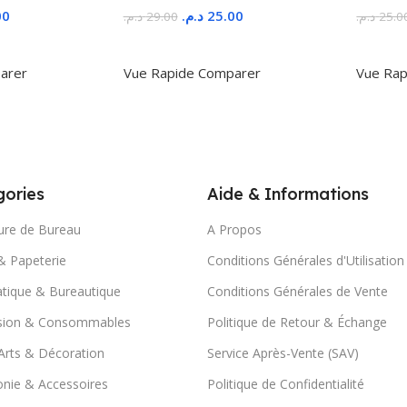
00
د.م.
25.00
د.م.
29.00
د.م.
25.0
r
Ajouter Au Panier
Ajoute
arer
Vue Rapide
Comparer
Vue Rap
ories
Aide & Informations
ure de Bureau
A Propos
& Papeterie
Conditions Générales d'Utilisation
tique & Bureautique
Conditions Générales de Vente
sion & Consommables
Politique de Retour & Échange
Arts & Décoration
Service Après-Vente (SAV)
nie & Accessoires
Politique de Confidentialité