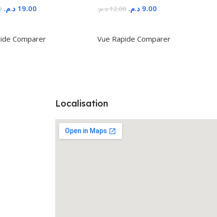
د.م.
19.00
د.م.
9.00
0
د.م.
12.00
r Au Panier
Ajouter Au Panier
ide
Comparer
Vue Rapide
Comparer
Localisation