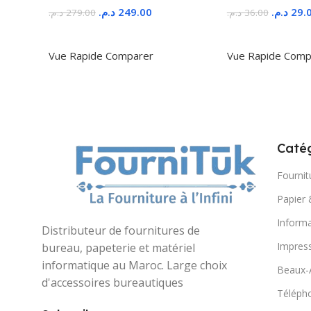
د.م.
249.00
د.م.
29.
د.م.
279.00
د.م.
36.00
Ajouter Au Panier
Ajouter Au Panie
Vue Rapide
Comparer
Vue Rapide
Comp
Catég
Fournit
Papier 
Informa
Distributeur de fournitures de
Impres
bureau, papeterie et matériel
informatique au Maroc. Large choix
Beaux-
d'accessoires bureautiques
Télépho