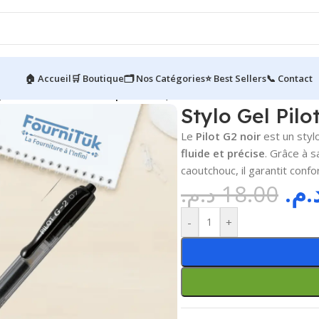
🏠 Accueil
🛒 Boutique
🗂️ Nos Catégories
⭐ Best Sellers
📞 Contact
ylo Gel Pilot G2 – Noir | Pointe 0,7 mm
Stylo Gel Pilo
Le
Pilot G2 noir
est un styl
fluide et précise
. Grâce à 
caoutchouc, il garantit confo
د.م
د.م.
18.00
-
+