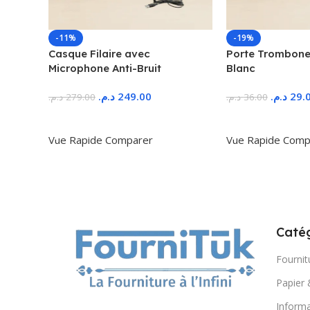
-11%
-19%
Casque Filaire avec
Porte Trombone
Microphone Anti-Bruit
Blanc
د.م.
249.00
د.م.
29.
د.م.
279.00
د.م.
36.00
Ajouter Au Panier
Ajouter Au Panie
Vue Rapide
Comparer
Vue Rapide
Comp
Catég
Fournit
Papier 
Informa