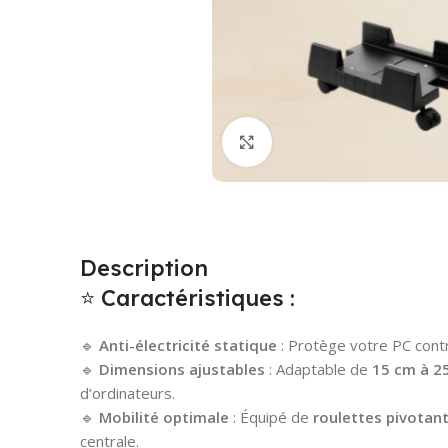
Cliquez pour agrandir
Description
⭐ Caractéristiques :
🔹
Anti-électricité statique
: Protège votre PC contr
🔹
Dimensions ajustables
: Adaptable de
15 cm à 2
d’ordinateurs.
🔹
Mobilité optimale
: Équipé de
roulettes pivotan
centrale.