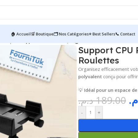
🏠 Accueil
🛒 Boutique
🗂️ Nos Catégories
⭐ Best Sellers
📞 Contact
rmatiques
/
Support CPU Pour PC, Réglable avec Roulettes
Support CPU 
Roulettes
Organisez efficacement vot
polyvalent
conçu pour offrir
💡
Idéal pour un espace de 
.م
د.م.
189.00
-
+