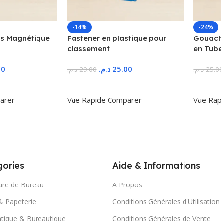
-14%
-24%
s Magnétique
Fastener en plastique pour
Gouache
classement
en Tub
00
د.م.
25.00
د.م.
29.00
د.م.
25.0
r
Ajouter Au Panier
Ajoute
arer
Vue Rapide
Comparer
Vue Rap
ories
Aide & Informations
ure de Bureau
A Propos
& Papeterie
Conditions Générales d'Utilisation
tique & Bureautique
Conditions Générales de Vente