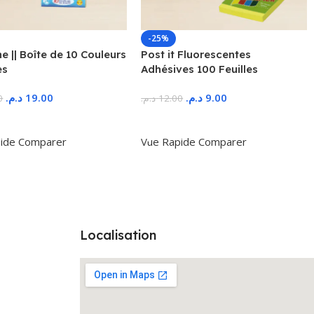
-25%
 || Boîte de 10 Couleurs
Post it Fluorescentes
es
Adhésives 100 Feuilles
د.م.
19.00
د.م.
9.00
0
د.م.
12.00
r Au Panier
Ajouter Au Panier
ide
Comparer
Vue Rapide
Comparer
Localisation