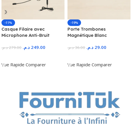
-11%
-19%
Casque Filaire avec
Porte Trombones
Microphone Anti-Bruit
Magnétique Blanc
د.م.
249.00
د.م.
29.00
د.م.
279.00
د.م.
36.00
Ajouter Au Panier
Ajouter Au Panier
Vue Rapide
Comparer
Vue Rapide
Comparer