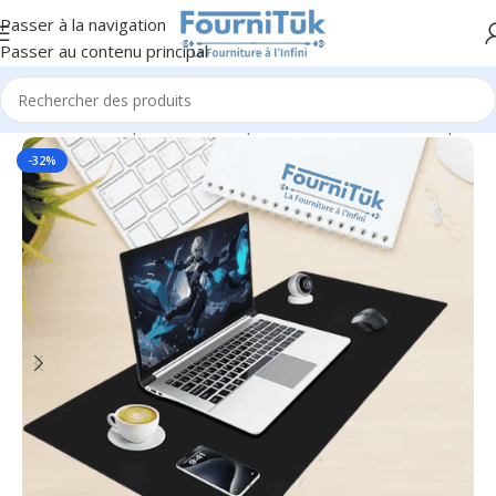
Passer à la navigation
Passer au contenu principal
Accueil
/
Informatique & Bureautique
/
Accessoires Informatiques
-32%