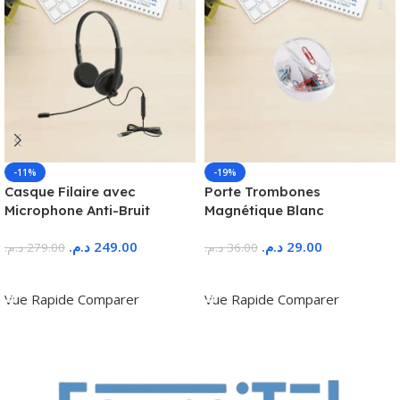
-11%
-19%
Casque Filaire avec
Porte Trombones
Microphone Anti-Bruit
Magnétique Blanc
د.م.
249.00
د.م.
29.00
د.م.
279.00
د.م.
36.00
Ajouter Au Panier
Ajouter Au Panier
Vue Rapide
Comparer
Vue Rapide
Comparer