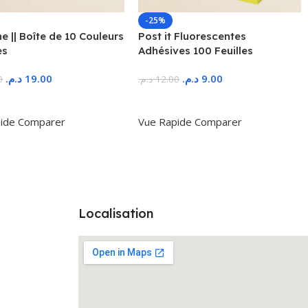
-25%
 || Boîte de 10 Couleurs
Post it Fluorescentes
es
Adhésives 100 Feuilles
د.م.
19.00
د.م.
9.00
0
د.م.
12.00
r Au Panier
Ajouter Au Panier
ide
Comparer
Vue Rapide
Comparer
Localisation