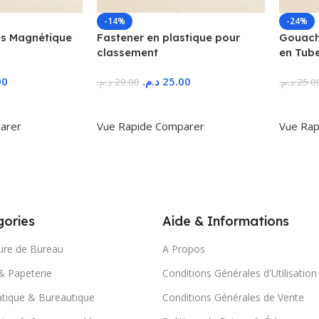
-14%
-24%
s Magnétique
Fastener en plastique pour
Gouache
classement
en Tub
00
د.م.
25.00
د.م.
29.00
د.م.
25.0
r
Ajouter Au Panier
Ajoute
arer
Vue Rapide
Comparer
Vue Rap
ories
Aide & Informations
ure de Bureau
A Propos
& Papeterie
Conditions Générales d'Utilisation
tique & Bureautique
Conditions Générales de Vente