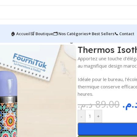
🏠 Accueil
🛒 Boutique
🗂️ Nos Catégories
⭐ Best Sellers
📞 Contact
Thermos Isotherme 500ML Design Marocain
Thermos Isot
Apportez une touche d’élég
au magnifique design maroca
Idéale pour le bureau, l’éco
thermique conserve efficac
heures.
د.م
د.م.
89.00
-
+