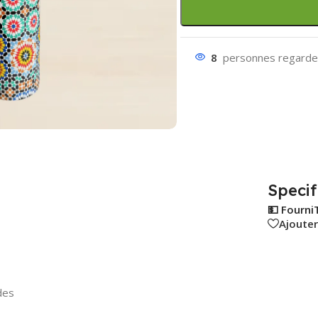
8
personnes regarden
Specif
💵 Fourni
Ajouter
des