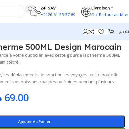
24 SAV
Livraison ?
+2126 61 55 37 69
Oui Partout au Mar
د.م.
0.
herme 500ML Design Marocain
ance à votre quotidien avec cette
gourde isotherme 500ML
in coloré.
le, les déplacements, le sport ou les voyages, cette bouteille
ement vos boissons chaudes ou froides pendant plusieurs
.
69.00
Ajouter Au Panier