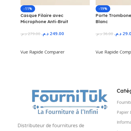
-11%
-19%
Casque Filaire avec
Porte Trombone
Microphone Anti-Bruit
Blanc
د.م.
249.00
د.م.
29.
د.م.
279.00
د.م.
36.00
Ajouter Au Panier
Ajouter Au Panie
Vue Rapide
Comparer
Vue Rapide
Comp
Catég
Fournit
Papier 
Informa
Distributeur de fournitures de