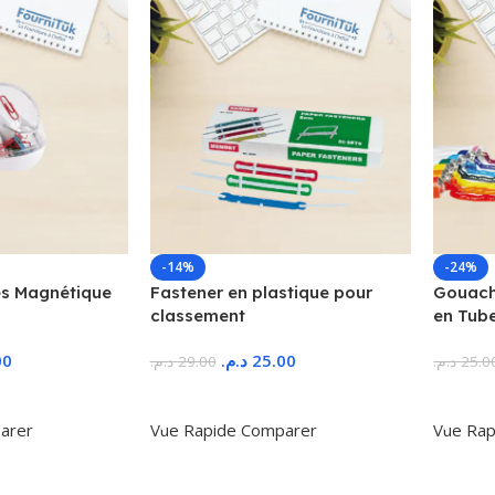
-14%
-24%
s Magnétique
Fastener en plastique pour
Gouache
classement
en Tub
00
د.م.
25.00
د.م.
29.00
د.م.
25.0
r
Ajouter Au Panier
Ajoute
arer
Vue Rapide
Comparer
Vue Rap