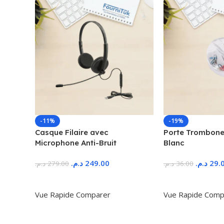
-11%
-19%
Casque Filaire avec
Porte Trombone
Microphone Anti-Bruit
Blanc
د.م.
249.00
د.م.
29.
د.م.
279.00
د.م.
36.00
Ajouter Au Panier
Ajouter Au Panie
Vue Rapide
Comparer
Vue Rapide
Comp