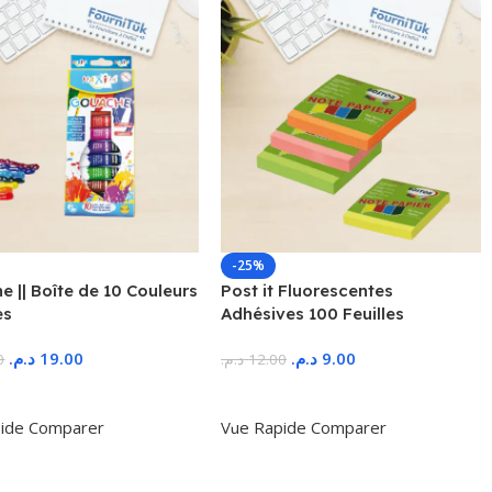
-25%
 || Boîte de 10 Couleurs
Post it Fluorescentes
es
Adhésives 100 Feuilles
د.م.
19.00
د.م.
9.00
0
د.م.
12.00
r Au Panier
Ajouter Au Panier
ide
Comparer
Vue Rapide
Comparer