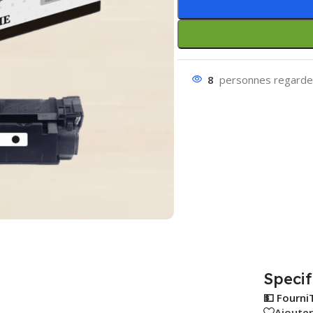
8
personnes regarden
Specif
💵 Fourni
Ajouter