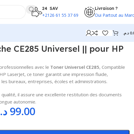
24 SAV
Livraison ?
+2126 61 55 37 69
Oui Partout au Mar
د.م.
0.
t
he CE285 Universel || pour HP
professionnelles avec le
Toner Universel CE285
, Compatible
HP LaserJet, ce toner garantit une impression fluide,
les bureaux, entreprises, écoles et administrations.
qualité, il assure une excellente restitution des documents
 longue autonomie.
د.
99.00