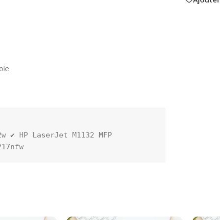
ole
w ✔️ HP LaserJet M1132 MFP 

217nfw