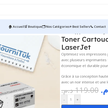
🏠 Accueil
🛒 Boutique
🗂️ Nos Catégories
⭐ Best Sellers
📞 Contact
ommable
/
Toner Cartouche CE285 Universel || pour HP LaserJe
Toner Cartouc
LaserJet
Optimisez vos impressions 
avec plusieurs imprimantes 
économique et durable pour 
Grâce à sa conception haute 
avec un noir intense et une
.م
د.م.
119.00
-
+