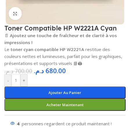
Cliquez pour agrandir
Toner Compatible HP W2221A Cyan
📄
Ajoutez une touche de fraîcheur et de clarté à vos
impressions !
Le
toner cyan compatible HP W2221A
restitue des
couleurs nettes et lumineuses, parfait pour les graphiques,
présentations et supports visuels 📘🖨️
د.م.
680.00
د.م.
700.00
-
+
Ajouter Au Panier
Acheter Maintenant
4
personnes regardent ce produit maintenant !