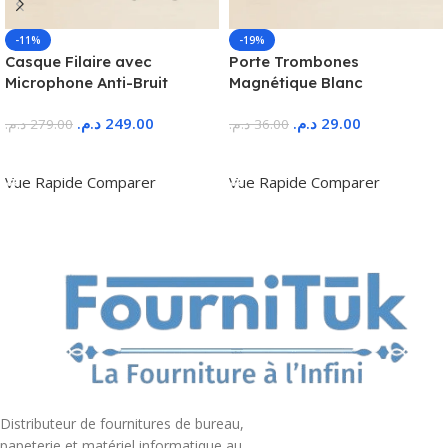
-11%
-19%
Casque Filaire avec
Porte Trombones
Microphone Anti-Bruit
Magnétique Blanc
د.م.
249.00
د.م.
29.00
د.م.
279.00
د.م.
36.00
Ajouter Au Panier
Ajouter Au Panier
Vue Rapide
Comparer
Vue Rapide
Comparer
Distributeur de fournitures de bureau,
papeterie et matériel informatique au