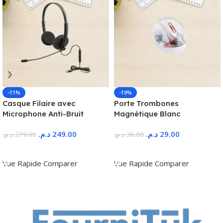
-11%
-19%
Casque Filaire avec
Porte Trombones
Microphone Anti-Bruit
Magnétique Blanc
د.م.
249.00
د.م.
29.00
د.م.
279.00
د.م.
36.00
Ajouter Au Panier
Ajouter Au Panier
Vue Rapide
Comparer
Vue Rapide
Comparer