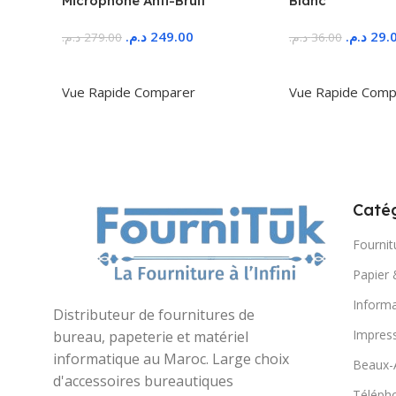
Microphone Anti-Bruit
Blanc
د.م.
249.00
د.م.
29.
د.م.
279.00
د.م.
36.00
Ajouter Au Panier
Ajouter Au Panie
Vue Rapide
Comparer
Vue Rapide
Comp
Catég
Fournit
Papier 
Informa
Distributeur de fournitures de
Impres
bureau, papeterie et matériel
informatique au Maroc. Large choix
Beaux-
d'accessoires bureautiques
Télépho