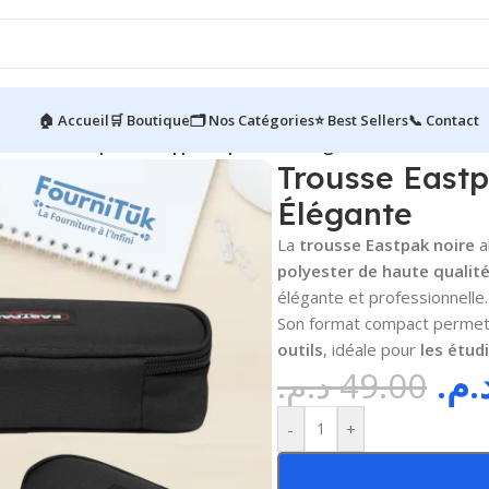
🏠 Accueil
🛒 Boutique
🗂️ Nos Catégories
⭐ Best Sellers
📞 Contact
Trousse Eastpak Noir || Compacte et Élégante
Trousse Eastp
Élégante
La
trousse Eastpak noire
a
polyester de haute qualit
élégante et professionnelle.
Son format compact perme
outils
, idéale pour
les étud
د.م
د.م.
49.00
-
+