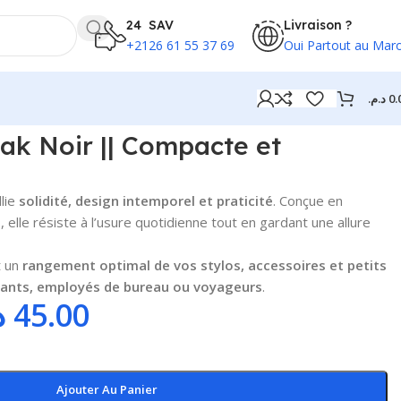
24 SAV
Livraison ?
+2126 61 55 37 69
Oui Partout au Mar
د.م.
0.
ak Noir || Compacte et
llie
solidité, design intemporel et praticité
. Conçue en
é
, elle résiste à l’usure quotidienne tout en gardant une allure
t un
rangement optimal de vos stylos, accessoires et petits
iants, employés de bureau ou voyageurs
.
.
45.00
Ajouter Au Panier