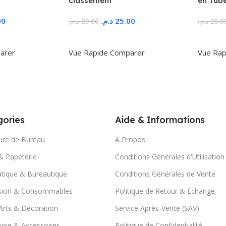
classement
en Tub
00
د.م.
25.00
د.م.
29.00
د.م.
25.0
r
Ajouter Au Panier
Ajoute
arer
Vue Rapide
Comparer
Vue Rap
ories
Aide & Informations
ure de Bureau
A Propos
& Papeterie
Conditions Générales d'Utilisation
tique & Bureautique
Conditions Générales de Vente
sion & Consommables
Politique de Retour & Échange
Arts & Décoration
Service Après-Vente (SAV)
nie & Accessoires
Politique de Confidentialité