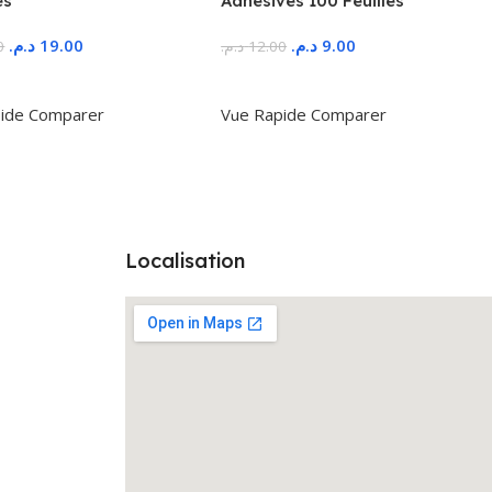
es
Adhésives 100 Feuilles
د.م.
19.00
د.م.
9.00
0
د.م.
12.00
r Au Panier
Ajouter Au Panier
ide
Comparer
Vue Rapide
Comparer
Localisation