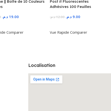
 || Boîte de 10 Couleurs
Post it Fluorescentes
es
Adhésives 100 Feuilles
د.م.
19.00
د.م.
9.00
0
د.م.
12.00
r Au Panier
Ajouter Au Panier
ide
Comparer
Vue Rapide
Comparer
Localisation