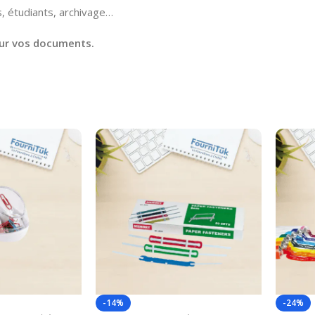
, étudiants, archivage…
pour vos documents.
-14%
-24%