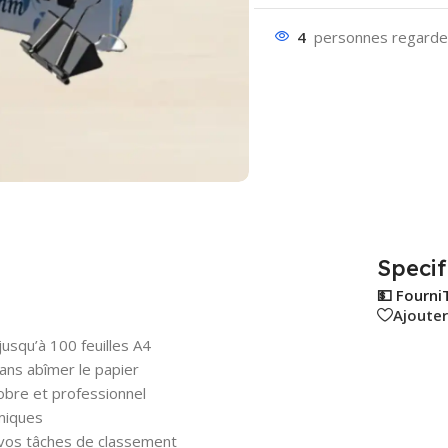
4
personnes regarden
Specif
💵 Fourni
Ajouter
usqu’à 100 feuilles A4
ns abîmer le papier
obre et professionnel
miques
 vos tâches de classement