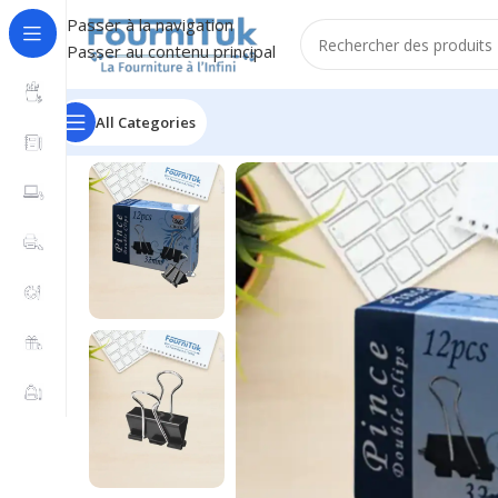
Passer à la navigation
Passer au contenu principal
All Categories
Accueil
/
Fourniture de Bureau
/
Petite Fourniture
/
Boîte