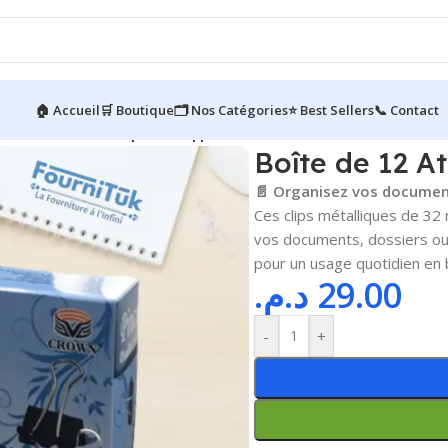
🏠 Accueil
🛒 Boutique
🗂️ Nos Catégories
⭐ Best Sellers
📞 Contact
 de 12 Attaches Clip Métal || 32mm
Boîte de 12 A
📄 Organisez vos documents
Ces clips métalliques de 32
vos documents, dossiers ou r
pour un usage quotidien en b
د.م.
29.00
-
+