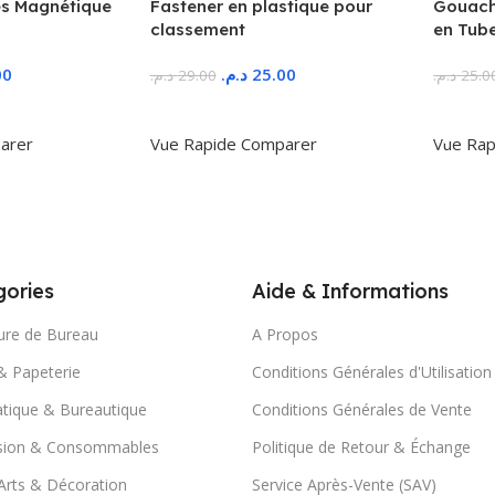
s Magnétique
Fastener en plastique pour
Gouache
classement
en Tub
00
د.م.
25.00
د.م.
29.00
د.م.
25.0
r
Ajouter Au Panier
Ajoute
arer
Vue Rapide
Comparer
Vue Rap
ories
Aide & Informations
ure de Bureau
A Propos
& Papeterie
Conditions Générales d'Utilisation
tique & Bureautique
Conditions Générales de Vente
sion & Consommables
Politique de Retour & Échange
Arts & Décoration
Service Après-Vente (SAV)