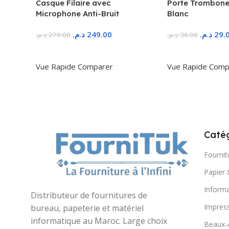
Casque Filaire avec
Porte Trombone
Microphone Anti-Bruit
Blanc
د.م.
249.00
د.م.
29.
د.م.
279.00
د.م.
36.00
Ajouter Au Panier
Ajouter Au Panie
Vue Rapide
Comparer
Vue Rapide
Comp
Catég
Fournit
Papier 
Informa
Distributeur de fournitures de
Impres
bureau, papeterie et matériel
informatique au Maroc. Large choix
Beaux-