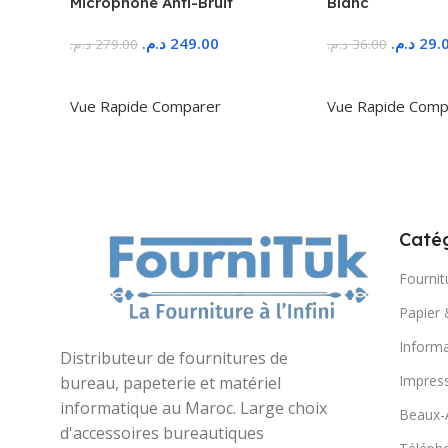
Microphone Anti-Bruit
Blanc
د.م.
249.00
د.م.
29.
د.م.
279.00
د.م.
36.00
Ajouter Au Panier
Ajouter Au Panie
Vue Rapide
Comparer
Vue Rapide
Comp
Catég
Fournit
Papier 
Informa
Distributeur de fournitures de
Impres
bureau, papeterie et matériel
informatique au Maroc. Large choix
Beaux-
d'accessoires bureautiques