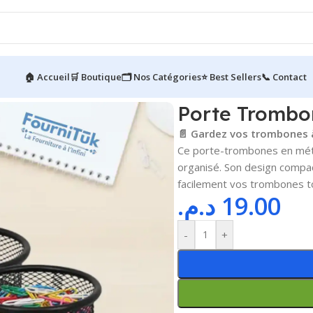
🏠 Accueil
🛒 Boutique
🗂️ Nos Catégories
⭐ Best Sellers
📞 Contact
 Trombone Métal
Porte Trombo
📄 Gardez vos trombones à
Ce porte-trombones en métal
organisé. Son design compa
facilement vos trombones to
د.م.
19.00
-
+