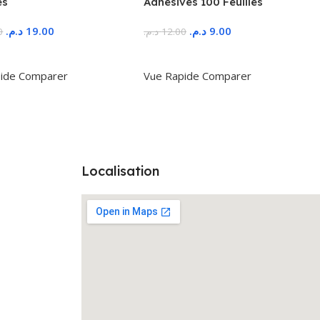
es
Adhésives 100 Feuilles
د.م.
19.00
د.م.
9.00
0
د.م.
12.00
r Au Panier
Ajouter Au Panier
ide
Comparer
Vue Rapide
Comparer
Localisation