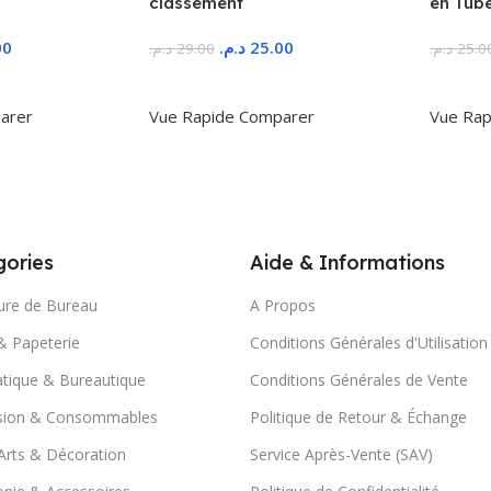
classement
en Tub
00
د.م.
25.00
د.م.
29.00
د.م.
25.0
r
Ajouter Au Panier
Ajoute
arer
Vue Rapide
Comparer
Vue Rap
ories
Aide & Informations
ure de Bureau
A Propos
& Papeterie
Conditions Générales d'Utilisation
tique & Bureautique
Conditions Générales de Vente
sion & Consommables
Politique de Retour & Échange
Arts & Décoration
Service Après-Vente (SAV)