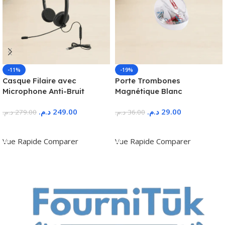
-11%
-19%
Casque Filaire avec
Porte Trombones
Microphone Anti-Bruit
Magnétique Blanc
د.م.
249.00
د.م.
29.00
د.م.
279.00
د.م.
36.00
Ajouter Au Panier
Ajouter Au Panier
Vue Rapide
Comparer
Vue Rapide
Comparer