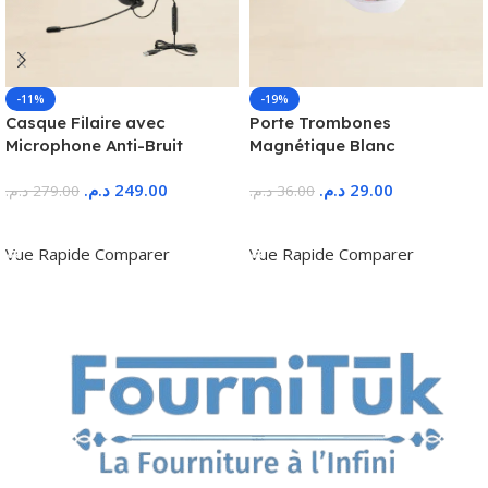
-11%
-19%
Casque Filaire avec
Porte Trombones
Microphone Anti-Bruit
Magnétique Blanc
د.م.
249.00
د.م.
29.00
د.م.
279.00
د.م.
36.00
Ajouter Au Panier
Ajouter Au Panier
Vue Rapide
Comparer
Vue Rapide
Comparer