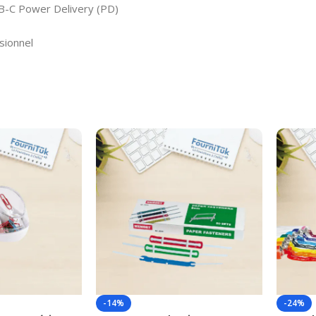
B-C Power Delivery (PD)
sionnel
-14%
-24%