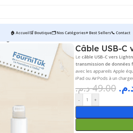
🏠 Accueil
🛒 Boutique
🗂️ Nos Catégories
⭐ Best Sellers
📞 Contact
tning 1 m
Câble USB-C v
Le
câble USB-C vers Light
transmission de données f
avec les appareils Apple équ
iPad ou AirPods à un charge
د.م
د.م.
49.00
-
+