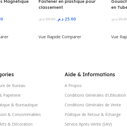
s Magnétique
Fastener en plastique pour
Gouache
classement
en Tub
00
د.م.
25.00
د.م.
29.00
د.م.
25.0
r
Ajouter Au Panier
Ajoute
arer
Vue Rapide
Comparer
Vue Rap
ories
Aide & Informations
ure de Bureau
A Propos
& Papeterie
Conditions Générales d'Utilisation
tique & Bureautique
Conditions Générales de Vente
sion & Consommables
Politique de Retour & Échange
Arts & Décoration
Service Après-Vente (SAV)