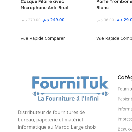
Casque Filaire avec
Porte Trombone
Microphone Anti-Bruit
Blanc
د.م.
249.00
د.م.
29.
د.م.
279.00
د.م.
36.00
Ajouter Au Panier
Ajouter Au Panie
Vue Rapide
Comparer
Vue Rapide
Comp
Catég
Fournit
Papier 
Informa
Distributeur de fournitures de
Impres
bureau, papeterie et matériel
informatique au Maroc. Large choix
Beaux-