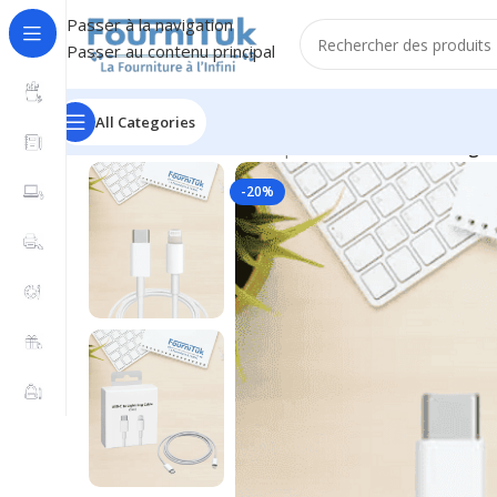
Passer à la navigation
Passer au contenu principal
All Categories
Accueil
/
Câbles & Connectique
/
Câble USB-C vers Ligh
-20%