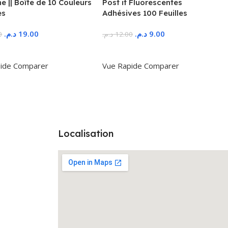
 || Boîte de 10 Couleurs
Post it Fluorescentes
es
Adhésives 100 Feuilles
د.م.
19.00
د.م.
9.00
0
د.م.
12.00
r Au Panier
Ajouter Au Panier
ide
Comparer
Vue Rapide
Comparer
Localisation