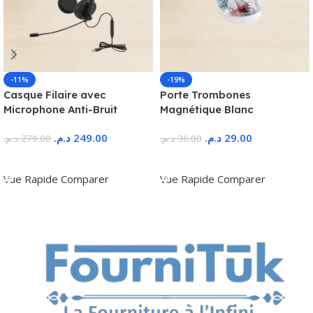
-11%
-19%
Casque Filaire avec
Porte Trombones
Microphone Anti-Bruit
Magnétique Blanc
د.م.
249.00
د.م.
29.00
د.م.
279.00
د.م.
36.00
Ajouter Au Panier
Ajouter Au Panier
Vue Rapide
Comparer
Vue Rapide
Comparer