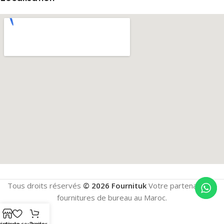
Tous droits réservés
© 2026 Fournituk
Votre partenaire en
fournitures de bureau au Maroc.
outique
Liste de souhaits
Panier