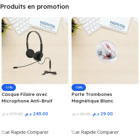
Produits en promotion
-11%
-19%
Casque Filaire avec
Porte Trombones
Microphone Anti-Bruit
Magnétique Blanc
د.م.
249.00
د.م.
29.00
د.م.
279.00
د.م.
36.00
Ajouter Au Panier
Ajouter Au Panier
Vue Rapide
Comparer
Vue Rapide
Comparer