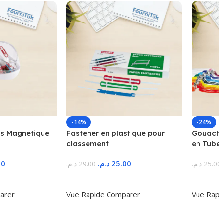
-14%
-24%
s Magnétique
Fastener en plastique pour
Gouache
classement
en Tub
00
د.م.
25.00
د.م.
29.00
د.م.
25.0
r
Ajouter Au Panier
Ajoute
arer
Vue Rapide
Comparer
Vue Rap