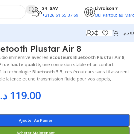
24 SAV
Livraison ?
+2126 61 55 37 69
Oui Partout au Mar
د.م.
0.
etooth Plustar Air 8
audio immersive avec les
écouteurs Bluetooth PlusTar Air 8
,
Fi de haute qualité
, une connexion stable et un confort
à la technologie
Bluetooth 5.5
, ces écouteurs sans fil assurent
ble latence et une transmission fluide pour vos appels,
د.
119.00
Ajouter Au Panier
Acheter Maintenant