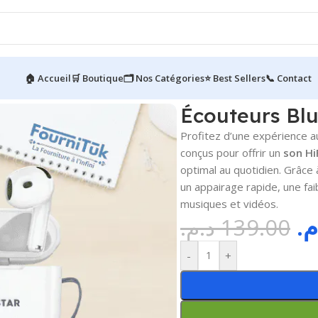
🏠 Accueil
🛒 Boutique
🗂️ Nos Catégories
⭐ Best Sellers
📞 Contact
r 8
Écouteurs Blu
Profitez d’une expérience 
conçus pour offrir un
son Hi
optimal au quotidien. Grâce 
un appairage rapide, une fai
musiques et vidéos.
.م
د.م.
139.00
-
+