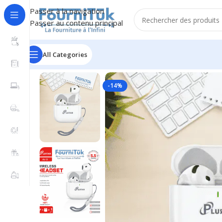
Passer à la navigation
Passer au contenu principal
All Categories
Accueil
/
Audio & Kits
/
Écouteurs Bluetooth Plustar Ai
-14%