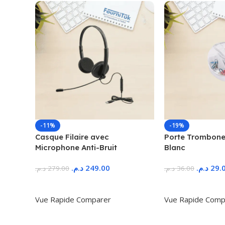
-11%
-19%
Casque Filaire avec
Porte Trombone
Microphone Anti-Bruit
Blanc
د.م.
249.00
د.م.
29.
د.م.
279.00
د.م.
36.00
Ajouter Au Panier
Ajouter Au Panie
Vue Rapide
Comparer
Vue Rapide
Comp