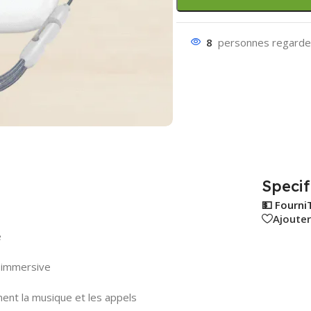
8
personnes regarden
Specif
💵 Fourni
Ajouter
e
 immersive
ment la musique et les appels