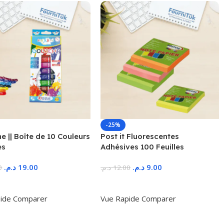
-25%
 || Boîte de 10 Couleurs
Post it Fluorescentes
es
Adhésives 100 Feuilles
د.م.
19.00
د.م.
9.00
0
د.م.
12.00
r Au Panier
Ajouter Au Panier
ide
Comparer
Vue Rapide
Comparer