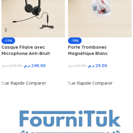
-11%
-19%
Casque Filaire avec
Porte Trombones
Microphone Anti-Bruit
Magnétique Blanc
د.م.
249.00
د.م.
29.00
د.م.
279.00
د.م.
36.00
Ajouter Au Panier
Ajouter Au Panier
Vue Rapide
Comparer
Vue Rapide
Comparer