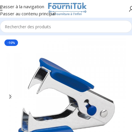
Passer à la navigation
Passer au contenu principal
Accueil
/
Fourniture de Bureau
/
Petite Fourniture
-16%