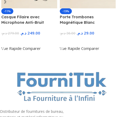
-11%
-19%
Casque Filaire avec
Porte Trombones
Microphone Anti-Bruit
Magnétique Blanc
د.م.
249.00
د.م.
29.00
د.م.
279.00
د.م.
36.00
Ajouter Au Panier
Ajouter Au Panier
Vue Rapide
Comparer
Vue Rapide
Comparer
Distributeur de fournitures de bureau,