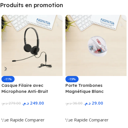
Produits en promotion
-11%
-19%
Casque Filaire avec
Porte Trombones
Microphone Anti-Bruit
Magnétique Blanc
د.م.
249.00
د.م.
29.00
د.م.
279.00
د.م.
36.00
Ajouter Au Panier
Ajouter Au Panier
Vue Rapide
Comparer
Vue Rapide
Comparer