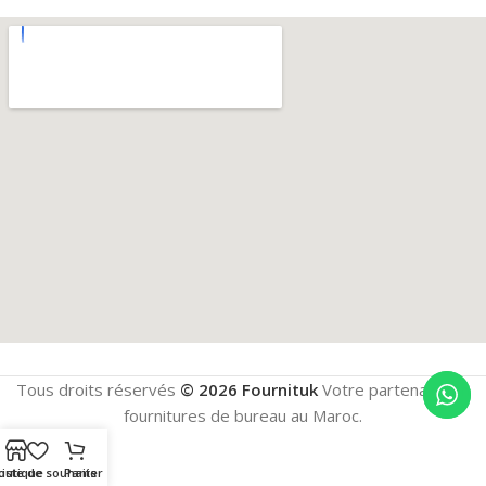
Tous droits réservés
© 2026 Fournituk
Votre partenaire en
fournitures de bureau au Maroc.
outique
Liste de souhaits
Panier