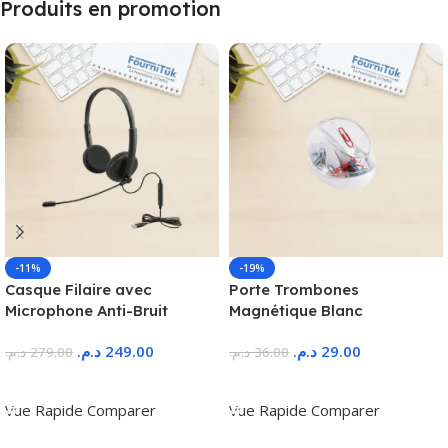
Produits en promotion
-11%
-19%
Casque Filaire avec
Porte Trombones
Microphone Anti-Bruit
Magnétique Blanc
د.م.
249.00
د.م.
29.00
د.م.
279.00
د.م.
36.00
Ajouter Au Panier
Ajouter Au Panier
Vue Rapide
Comparer
Vue Rapide
Comparer