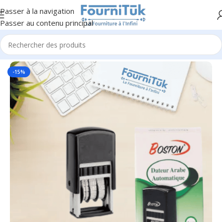
Passer à la navigation
Passer au contenu principal
Accueil
/
Fourniture de Bureau
/
Petite Fourniture
-15%