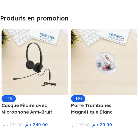
Produits en promotion
-11%
-19%
Casque Filaire avec
Porte Trombones
Microphone Anti-Bruit
Magnétique Blanc
د.م.
249.00
د.م.
29.00
د.م.
279.00
د.م.
36.00
Ajouter Au Panier
Ajouter Au Panier