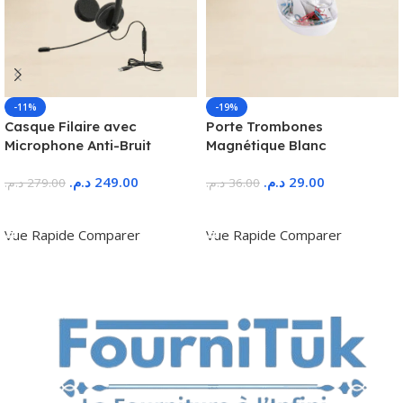
-11%
-19%
Casque Filaire avec
Porte Trombones
Microphone Anti-Bruit
Magnétique Blanc
د.م.
249.00
د.م.
29.00
د.م.
279.00
د.م.
36.00
Ajouter Au Panier
Ajouter Au Panier
Vue Rapide
Comparer
Vue Rapide
Comparer