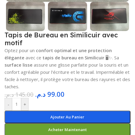
Tapis de Bureau en Similicuir avec
motif
Optez pour un
confort optimal et une protection
élégante
avec ce
tapis de bureau en Similicuir
🖥️✨. Sa
surface lisse
assure une glisse parfaite pour la souris et un
confort agréable pour l’écriture et le travail. Imperméable et
facile à nettoyer, il protège votre bureau des rayures et des
taches.
د.م.
99.00
د.م.
145.00
-
+
Ajouter Au Panier
Acheter Maintenant