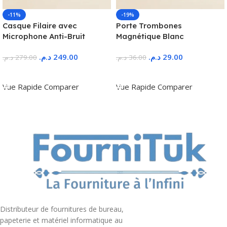
-11%
-19%
Casque Filaire avec
Porte Trombones
Microphone Anti-Bruit
Magnétique Blanc
د.م.
249.00
د.م.
29.00
د.م.
279.00
د.م.
36.00
Ajouter Au Panier
Ajouter Au Panier
Vue Rapide
Comparer
Vue Rapide
Comparer
Distributeur de fournitures de bureau,
papeterie et matériel informatique au