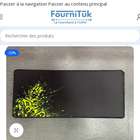
Passer à la navigation
Passer au contenu principal
Accueil
/
Informatique & Bureautique
/
Accessoires Informatiques
-32%
Cliquez pour agrandir