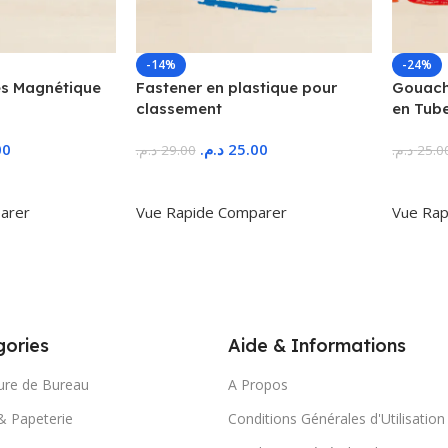
-14%
-24%
s Magnétique
Fastener en plastique pour
Gouache
classement
en Tub
00
د.م.
25.00
د.م.
29.00
د.م.
25.0
r
Ajouter Au Panier
Ajoute
arer
Vue Rapide
Comparer
Vue Rap
ories
Aide & Informations
ure de Bureau
A Propos
& Papeterie
Conditions Générales d'Utilisation