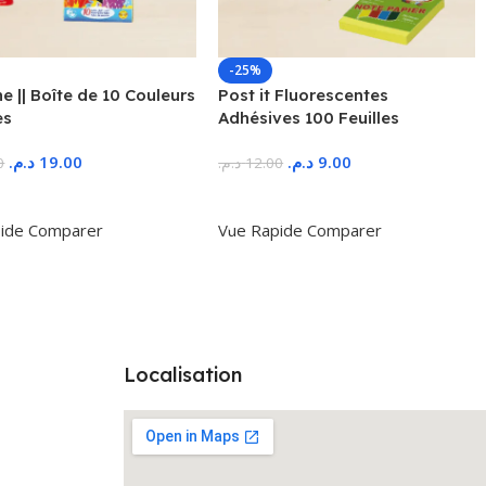
-25%
 || Boîte de 10 Couleurs
Post it Fluorescentes
es
Adhésives 100 Feuilles
د.م.
19.00
د.م.
9.00
0
د.م.
12.00
r Au Panier
Ajouter Au Panier
ide
Comparer
Vue Rapide
Comparer
Localisation