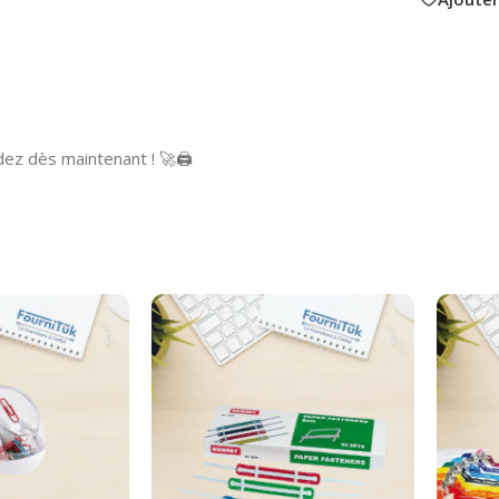
z dès maintenant ! 🚀🖨️