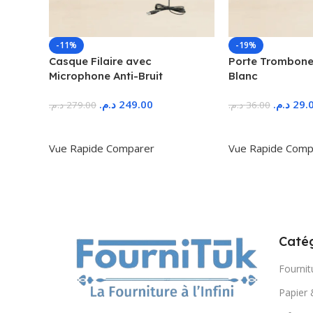
-11%
-19%
Casque Filaire avec
Porte Trombone
Microphone Anti-Bruit
Blanc
د.م.
249.00
د.م.
29.
د.م.
279.00
د.م.
36.00
Ajouter Au Panier
Ajouter Au Panie
Vue Rapide
Comparer
Vue Rapide
Comp
Catég
Fournit
Papier 