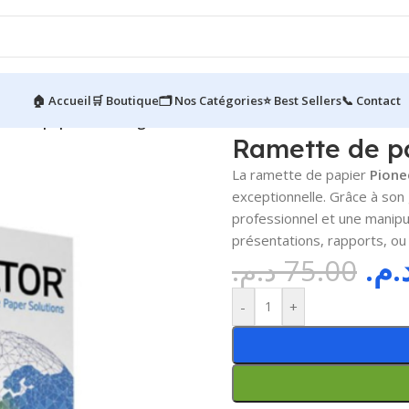
🏠 Accueil
🛒 Boutique
🗂️ Nos Catégories
⭐ Best Sellers
📞 Contact
te de papier A4 – 90g/m² – 500
Ramette de p
La ramette de papier
Pione
exceptionnelle. Grâce à son
professionnel et une manipul
présentations, rapports, ou
د.م
د.م.
75.00
-
+