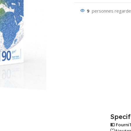
9
personnes regarden
Specif
💵 Fourni
Ajouter