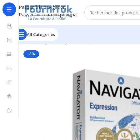
Passer à la navigation
Passer au contenu principal
All Categories
Accueil
/
Papier & Papeterie
/
Papier & Ramettes
/
Ramet
-8%