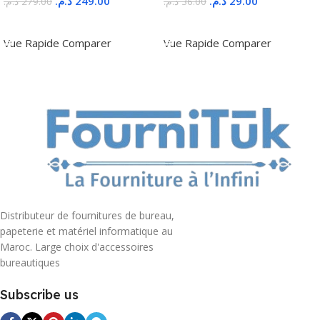
د.م.
249.00
د.م.
29.00
د.م.
279.00
د.م.
36.00
Ajouter Au Panier
Ajouter Au Panier
Vue Rapide
Comparer
Vue Rapide
Comparer
Distributeur de fournitures de bureau,
papeterie et matériel informatique au
Maroc. Large choix d'accessoires
bureautiques
Subscribe us