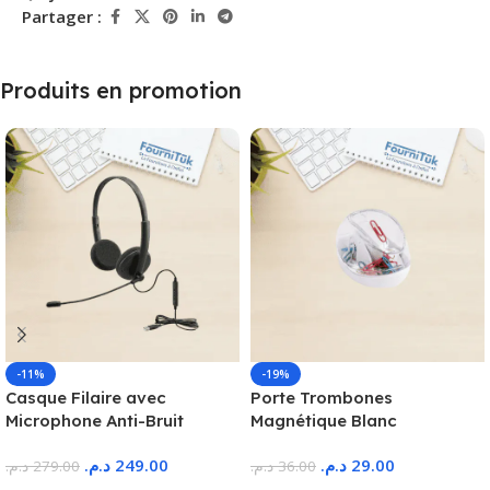
Partager :
Produits en promotion
-11%
-19%
Casque Filaire avec
Porte Trombones
Microphone Anti-Bruit
Magnétique Blanc
د.م.
249.00
د.م.
29.00
د.م.
279.00
د.م.
36.00