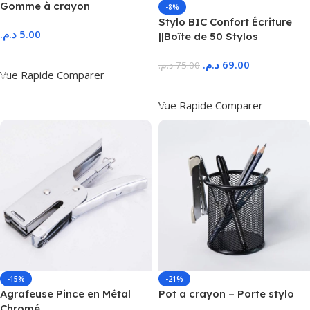
Gomme à crayon
-8%
Stylo BIC Confort Écriture
د.م.
5.00
||Boîte de 50 Stylos
Ajouter Au Panier
د.م.
69.00
د.م.
75.00
Vue Rapide
Comparer
Ajouter Au Panier
Vue Rapide
Comparer
-15%
-21%
Agrafeuse Pince en Métal
Pot a crayon – Porte stylo
Chromé