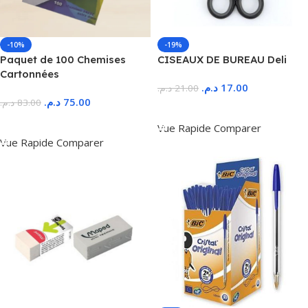
-10%
-19%
Paquet de 100 Chemises
CISEAUX DE BUREAU Deli
Cartonnées
د.م.
17.00
د.م.
21.00
د.م.
75.00
د.م.
83.00
Ajouter Au Panier
Ajouter Au Panier
Vue Rapide
Comparer
Vue Rapide
Comparer