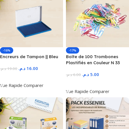
-16%
-17%
Encreurs de Tampon || Bleu
Boîte de 100 Trombones
Plastifiés en Couleur N 33
د.م.
16.00
د.م.
19.00
د.م.
5.00
د.م.
6.00
Ajouter Au Panier
Ajouter Au Panier
Vue Rapide
Comparer
Vue Rapide
Comparer