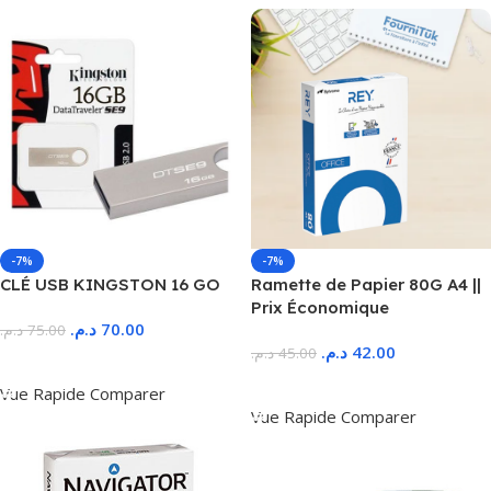
-7%
-7%
CLÉ USB KINGSTON 16 GO
Ramette de Papier 80G A4 ||
Prix Économique
د.م.
70.00
د.م.
75.00
د.م.
42.00
د.م.
45.00
Ajouter Au Panier
Ajouter Au Panier
Vue Rapide
Comparer
Vue Rapide
Comparer