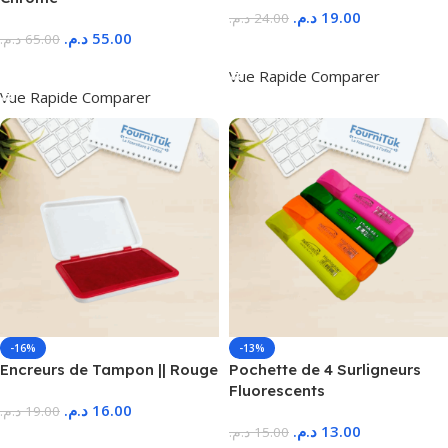
د.م.
19.00
د.م.
24.00
د.م.
55.00
د.م.
65.00
Ajouter Au Panier
Ajouter Au Panier
Vue Rapide
Comparer
Vue Rapide
Comparer
-16%
-13%
Encreurs de Tampon || Rouge
Pochette de 4 Surligneurs
Fluorescents
د.م.
16.00
د.م.
19.00
د.م.
13.00
د.م.
15.00
Ajouter Au Panier