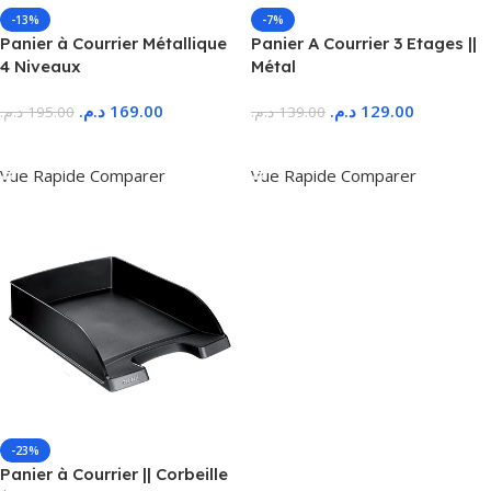
-13%
-7%
Panier à Courrier Métallique
Panier A Courrier 3 Etages ||
4 Niveaux
Métal
د.م.
169.00
د.م.
129.00
د.م.
195.00
د.م.
139.00
Ajouter Au Panier
Ajouter Au Panier
Vue Rapide
Comparer
Vue Rapide
Comparer
-23%
Panier à Courrier || Corbeille