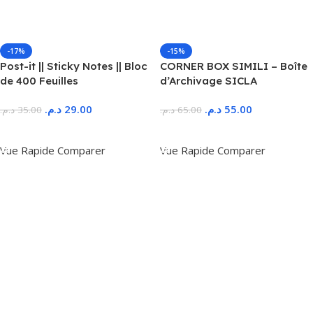
-17%
-15%
Post-it || Sticky Notes || Bloc
CORNER BOX SIMILI – Boîte
de 400 Feuilles
d’Archivage SICLA
د.م.
29.00
د.م.
55.00
د.م.
35.00
د.م.
65.00
Ajouter Au Panier
Ajouter Au Panier
Vue Rapide
Comparer
Vue Rapide
Comparer