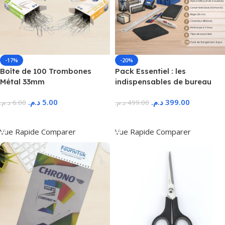
-17%
-20%
Boîte de 100 Trombones
Pack Essentiel : les
Métal 33mm
indispensables de bureau
د.م.
5.00
د.م.
399.00
د.م.
6.00
د.م.
499.00
Ajouter Au Panier
Ajouter Au Panier
Vue Rapide
Comparer
Vue Rapide
Comparer