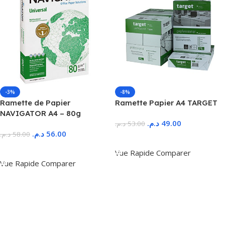
-3%
-8%
Ramette de Papier
Ramette Papier A4 TARGET
NAVIGATOR A4 – 80g
د.م.
49.00
د.م.
53.00
د.م.
56.00
د.م.
58.00
Ajouter Au Panier
Ajouter Au Panier
Vue Rapide
Comparer
Vue Rapide
Comparer